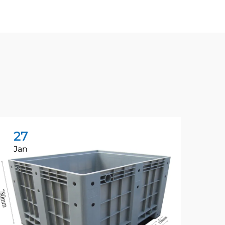
27
2
Jan
Ju