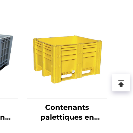
Contenants
en
palettiques en
bles
plastique durables