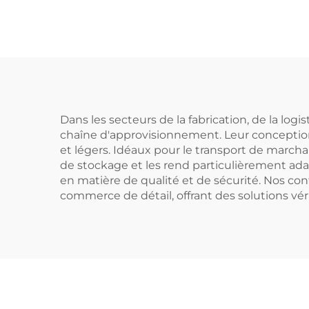
modèle 1210 à grille,
101
pour logistique,
usag
entrepôt et transport
car
e
Dans les secteurs de la fabrication, de la log
chaîne d'approvisionnement. Leur conception
et légers. Idéaux pour le transport de marchan
de stockage et les rend particulièrement adap
en matière de qualité et de sécurité. Nos co
commerce de détail, offrant des solutions vé