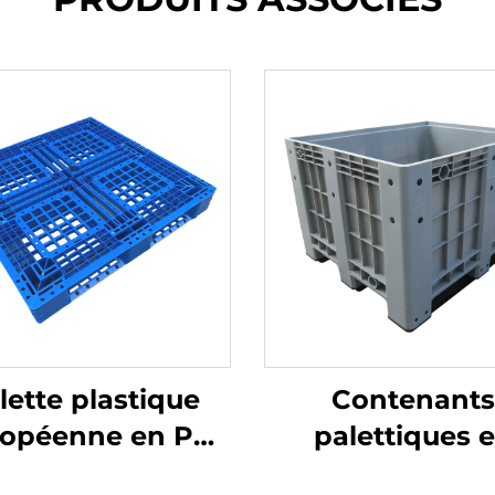
lette plastique
Contenants
ropéenne en PE
palettiques 
 * 1050 mm, grille
plastique dura