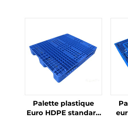
Palette plastique
Pa
Euro HDPE standard
eu
1200*1000 mm,
1050