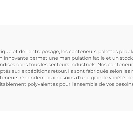
0 Sichuan, pour
pour une logist
e industriel noir
et un stocka
boné et rotation
efficaces.
xport jetable
istique et de l'entreposage, les conteneurs-palettes pliab
 innovante permet une manipulation facile et un stock
dises dans tous les secteurs industriels. Nos conteneurs 
tés aux expéditions retour. Ils sont fabriqués selon les
nteneurs répondent aux besoins d'une grande variété de 
ritablement polyvalentes pour l'ensemble de vos besoins