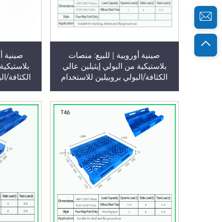
صينية أوروبية | للبيع: منصات
صينية أو
بلاستيكية من البولي إيثيلين عالي
بلاستيكية 
الكثافة/البولي بروبيلين للاستخدام
الكثافة/ال
الصناعي في المستودعات الكبيرة،
الصناعي ف
منصات بلاستيكية قابلة لإعادة
منصات بل
الاستخدام، الطراز T49
الاست