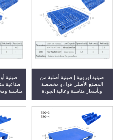
صينية أوروبية | صينية أصلية من
صينية أور
المصنع الأصلي هوا دو مخصصة
صناعية متي
وبأسعار مناسبة وعالية الجودة
مناسبة ومخ
ومتينة، وتُستخدم في المستودعات
هوا دو، ت
الصناعية ذات الاتجاهات الأربعة، وهي
على الأسطح
بالغة الملاءمة للاستخدام على الأرض
شبكي رباعي 
المسطحة، وتتكوّن من بلاستيك
أو على 
شبكي، وتُستخدم في التكديس/
المسط
التخزين على الرفوف/الاستخدام
المسطح، الطراز T53-1