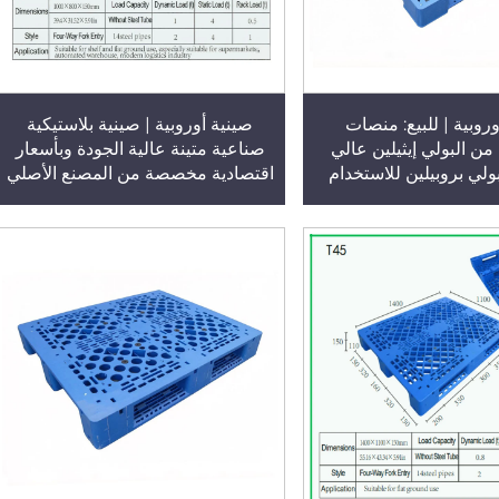
روبية | للبيع: منصات
صينية أوروبية | صينية بلاستيكية
من البولي إيثيلين عالي
صناعية متينة عالية الجودة وبأسعار
بولي بروبيلين للاستخدام
اقتصادية مخصصة من المصنع الأصلي
ي المستودعات الكبيرة،
هوا دو، تُستخدم في المستودعات
استيكية قابلة لإعادة
على الأسطح المسطحة، وذات تصميم
خدام، الطراز T48
شبكي يسمح بالتداخل من أربعة
اتجاهات، ومناسبة للتراكم على
الرفوف أو الاستخدام المسطح
(الطراز T47)