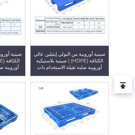
صينية أوروبية من البولي إيثيلين عالي
صينية أوروبي
الكثافة (HDPE) | صينية بلاستيكية
أوروبية صلبة ثقيلة الاستخدام ذات
أوروبية صل
تسعة أرجل وسطح مسطّح، مقاسها
تسعة أرجل
1100×800×150 مم، ذات وجه واحد،
وقابلة للإدخال من أربعة اتجاهات،
وقابلة للإ
الطراز T50-3