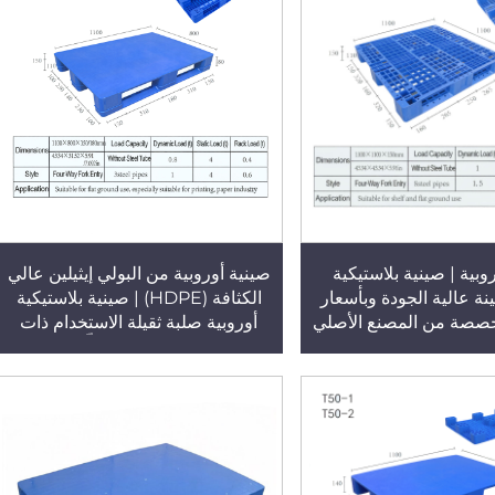
وبية | صينية بلاستيكية
صينية أوروبية من البولي إيثيلين عالي
نة عالية الجودة وبأسعار
الكثافة (HDPE) | صينية بلاستيكية
صصة من المصنع الأصلي
أوروبية صلبة ثقيلة الاستخدام ذات
ُستخدم في المستودعات
تسعة أرجل وسطح مسطّح، مقاسها
 المسطحة، وذات تصميم
1100×800×180 مم، ذات وجه واحد،
الاتجاه للتخزين بالتراص
وقابلة للإدخال من أربعة اتجاهات،
الرفوف أو الاستخدام
الطراز T50-4
ّح (الطراز T53)