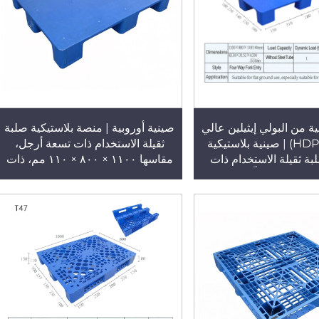
ة من البولي إيثيلين عالي
صينية أوروبية | منصة بلاستيكية صلبة
الكثافة (HDPE) | صينية بلاستيكية
ثقيلة الاستخدام ذات تسعة أرجل،
بة ثقيلة الاستخدام ذات
مقاسها ١١٠٠ × ٨٠٠ × ١١٠ مم، ذات
 وسطح مسطّح، مقاسها
وجه واحد، ومدخلات من أربع جهات،
1100×800×110 مم، ذات وجه واحد،
الطراز T50-1
دخال من أربعة اتجاهات،
الطراز T50-2