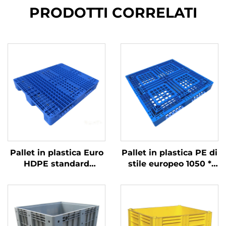
PRODOTTI CORRELATI
Pallet in plastica Euro
Pallet in plastica PE di
HDPE standard
stile europeo 1050 *
1200*1000 mm, griglia
1050 mm, griglia
1210, per logistica,
Sichuan 1010, nero
magazzino, trasporto
carbonio, per uso
industriale e rotazione
monouso per