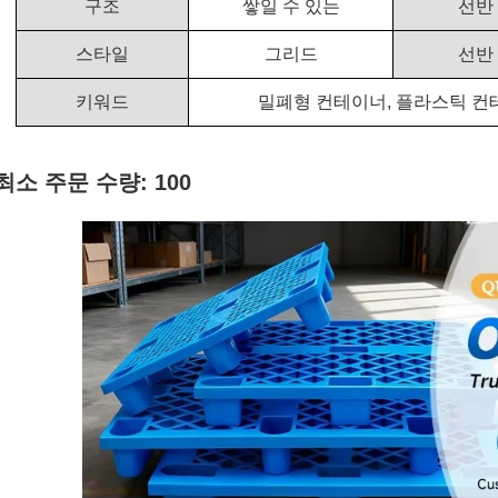
구조
쌓일 수 있는
선반
스타일
그리드
선반
키워드
밀폐형 컨테이너, 플라스틱 컨
최소 주문 수량: 100